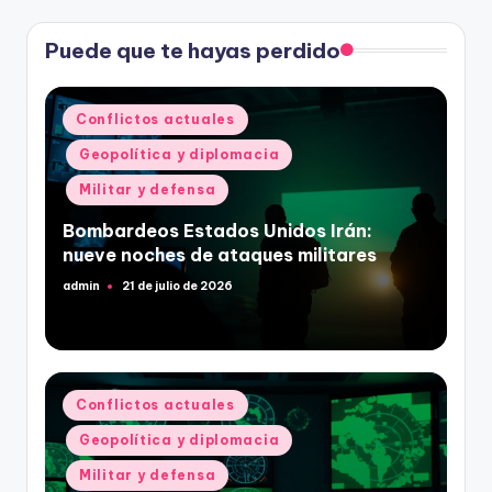
Puede que te hayas perdido
Publicado
Conflictos actuales
en
Geopolítica y diplomacia
Militar y defensa
Bombardeos Estados Unidos Irán:
nueve noches de ataques militares
admin
21 de julio de 2026
Publicado
por
Publicado
Conflictos actuales
en
Geopolítica y diplomacia
Militar y defensa