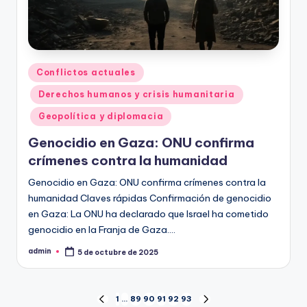
Publicado
Conflictos actuales
en
Derechos humanos y crisis humanitaria
Geopolítica y diplomacia
Genocidio en Gaza: ONU confirma
crímenes contra la humanidad
Genocidio en Gaza: ONU confirma crímenes contra la
humanidad Claves rápidas Confirmación de genocidio
en Gaza: La ONU ha declarado que Israel ha cometido
genocidio en la Franja de Gaza.…
admin
5 de octubre de 2025
Publicado
por
Paginación
1
…
89
90
91
92
93
PÁGINA
SIGUIENTE