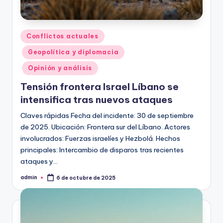
Publicado
Conflictos actuales
en
Geopolítica y diplomacia
Opinión y análisis
Tensión frontera Israel Líbano se
intensifica tras nuevos ataques
Claves rápidas Fecha del incidente: 30 de septiembre
de 2025. Ubicación: Frontera sur del Líbano. Actores
involucrados: Fuerzas israelíes y Hezbolá. Hechos
principales: Intercambio de disparos tras recientes
ataques y…
admin
6 de octubre de 2025
Publicado
por