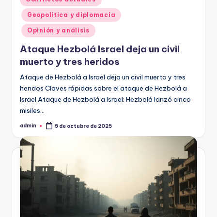
en
Geopolítica y diplomacia
Opinión y análisis
Ataque Hezbolá Israel deja un civil
muerto y tres heridos
Ataque de Hezbolá a Israel deja un civil muerto y tres
heridos Claves rápidas sobre el ataque de Hezbolá a
Israel Ataque de Hezbolá a Israel: Hezbolá lanzó cinco
misiles…
admin
5 de octubre de 2025
Publicado
por