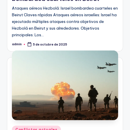
Ataques aéreos Hezbolá: Israel bombardea cuarteles en
Beirut Claves rápidas Ataques aéreos israelíes: Israel ha
ejecutado múltiples ataques contra objetivos de
Hezbolá en Beirut y sus alrededores. Objetivos
principales: Los…
admin
5 de octubre de 2025
Publicado
por
Publicado
Conflictos actuales