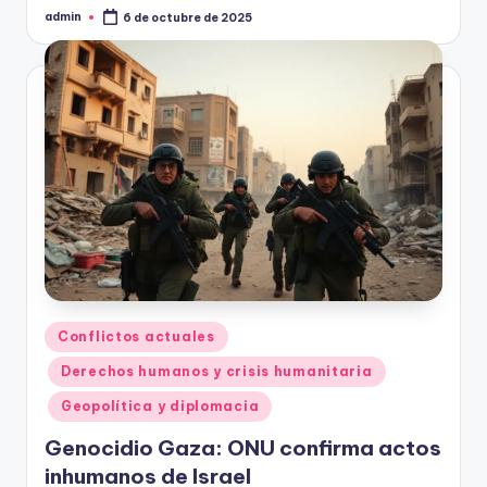
admin
6 de octubre de 2025
Publicado
por
Publicado
Conflictos actuales
en
Derechos humanos y crisis humanitaria
Geopolítica y diplomacia
Genocidio Gaza: ONU confirma actos
inhumanos de Israel