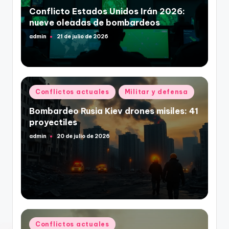
Conflicto Estados Unidos Irán 2026:
nueve oleadas de bombardeos
admin
21 de julio de 2026
Publicado
por
Publicado
Conflictos actuales
Militar y defensa
en
Bombardeo Rusia Kiev drones misiles: 41
proyectiles
admin
20 de julio de 2026
Publicado
por
Publicado
Conflictos actuales