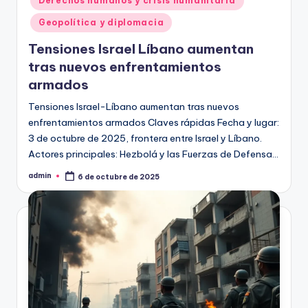
Derechos humanos y crisis humanitaria
Geopolítica y diplomacia
Tensiones Israel Líbano aumentan
tras nuevos enfrentamientos
armados
Tensiones Israel-Líbano aumentan tras nuevos
enfrentamientos armados Claves rápidas Fecha y lugar:
3 de octubre de 2025, frontera entre Israel y Líbano.
Actores principales: Hezbolá y las Fuerzas de Defensa…
admin
6 de octubre de 2025
Publicado
por