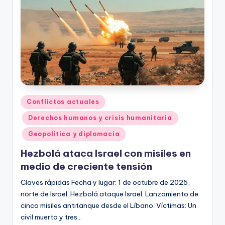
Publicado
Conflictos actuales
en
Derechos humanos y crisis humanitaria
Geopolítica y diplomacia
Hezbolá ataca Israel con misiles en
medio de creciente tensión
Claves rápidas Fecha y lugar: 1 de octubre de 2025,
norte de Israel. Hezbolá ataque Israel: Lanzamiento de
cinco misiles antitanque desde el Líbano. Víctimas: Un
civil muerto y tres…