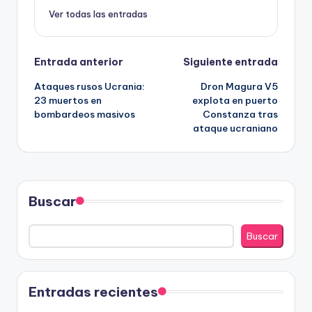
Ver todas las entradas
Navegación
Entrada anterior
Siguiente entrada
Ataques rusos Ucrania:
Dron Magura V5
de
23 muertos en
explota en puerto
bombardeos masivos
Constanza tras
entradas
ataque ucraniano
Buscar
Buscar
Entradas recientes