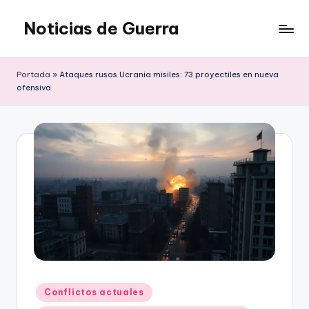
Noticias de Guerra
Saltar
al
contenido
Portada
»
Ataques rusos Ucrania misiles: 73 proyectiles en nueva
ofensiva
Publicado
Conflictos actuales
en