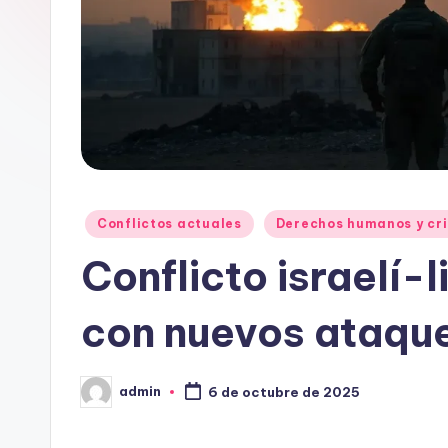
Publicado
Conflictos actuales
Derechos humanos y cri
en
Conflicto israelí-
con nuevos ataqu
admin
6 de octubre de 2025
Publicado
por