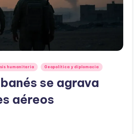
sis humanitaria
Geopolítica y diplomacia
libanés se agrava
es aéreos