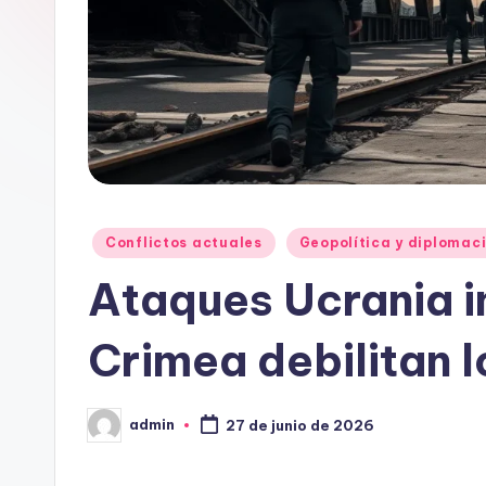
Publicado
Conflictos actuales
Geopolítica y diplomac
en
Ataques Ucrania i
Crimea debilitan l
admin
27 de junio de 2026
Publicado
por