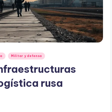
ia
Militar y defensa
nfraestructuras
ogística rusa