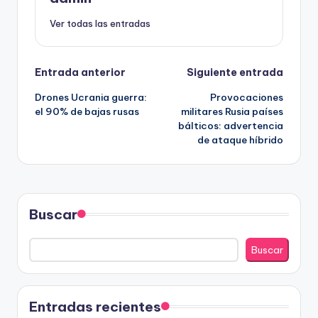
Ver todas las entradas
Navegación
Entrada anterior
Siguiente entrada
Drones Ucrania guerra:
Provocaciones
de
el 90% de bajas rusas
militares Rusia países
bálticos: advertencia
entradas
de ataque híbrido
Buscar
Buscar
Entradas recientes