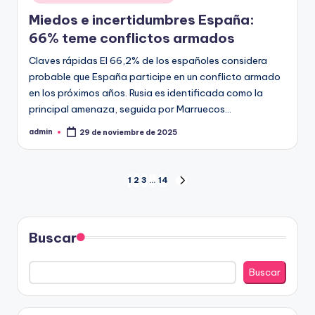
Miedos e incertidumbres España:
66% teme conflictos armados
Claves rápidas El 66,2% de los españoles considera
probable que España participe en un conflicto armado
en los próximos años. Rusia es identificada como la
principal amenaza, seguida por Marruecos…
admin
29 de noviembre de 2025
Publicado
por
Paginación
1
2
3
…
14
SIGUIENTE
PÁGINA
de
entradas
Buscar
Buscar