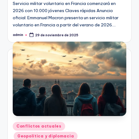
Servicio militar voluntario en Francia comenzará en
2026 con 10.000 jóvenes Claves rápidas Anuncio
oficial: Emmanuel Macron presenta un servicio militar
voluntario en Francia a partir del verano de 2026.…
admin
29 de noviembre de 2025
Publicado
por
Publicado
Conflictos actuales
en
Geopolítica y diplomacia