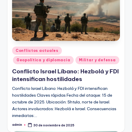
Publicado
Conflictos actuales
en
Geopolítica y diplomacia
Militar y defensa
Conflicto Israel Líbano: Hezbolá y FDI
intensifican hostilidades
Conflicto Israel Líbano: Hezbolá y FDI intensifican
hostilidades Claves rápidas Fecha del ataque: 15 de
octubre de 2025. Ubicación: Shtula, norte de Israel.
Actores involucrados: Hezbolá e Israel. Consecuencias
inmediatas:…
admin
30 de noviembre de 2025
Publicado
por