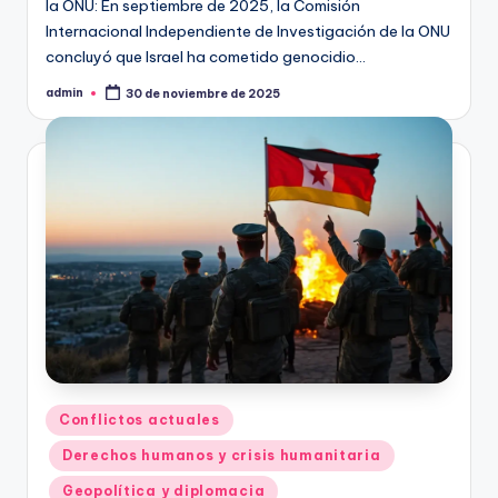
la ONU: En septiembre de 2025, la Comisión
Internacional Independiente de Investigación de la ONU
concluyó que Israel ha cometido genocidio…
admin
30 de noviembre de 2025
Publicado
por
Publicado
Conflictos actuales
en
Derechos humanos y crisis humanitaria
Geopolítica y diplomacia