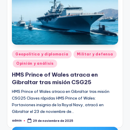
Publicado
Geopolítica y diplomacia
Militar y defensa
en
Opinión y análisis
HMS Prince of Wales atraca en
Gibraltar tras misión CSG25
HMS Prince of Wales atraca en Gibraltar tras misión
CSG25 Claves rápidas HMS Prince of Wales:
Portaviones insignia de la Royal Navy, atracó en
Gibraltar el 23 de noviembre de…
admin
29 de noviembre de 2025
Publicado
por