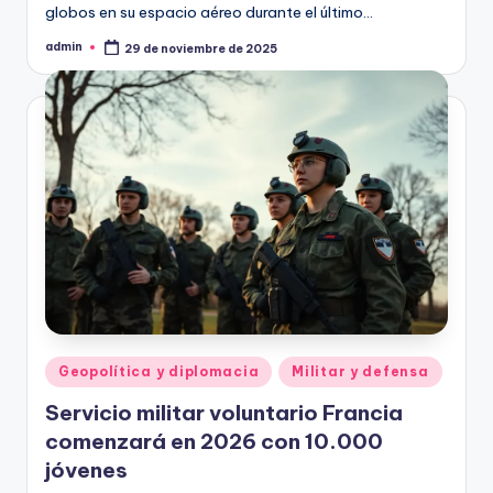
globos en su espacio aéreo durante el último…
admin
29 de noviembre de 2025
Publicado
por
Publicado
Geopolítica y diplomacia
Militar y defensa
en
Servicio militar voluntario Francia
comenzará en 2026 con 10.000
jóvenes