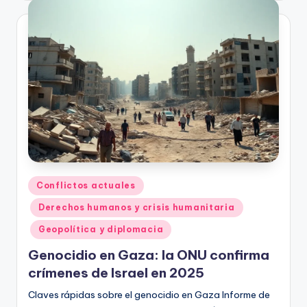
Publicado
Conflictos actuales
en
Derechos humanos y crisis humanitaria
Geopolítica y diplomacia
Genocidio en Gaza: la ONU confirma
crímenes de Israel en 2025
Claves rápidas sobre el genocidio en Gaza Informe de