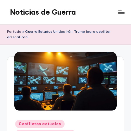
Noticias de Guerra
Saltar
al
contenido
Portada
»
Guerra Estados Unidos Irán: Trump logra debilitar
arsenal iraní
Publicado
Conflictos actuales
en