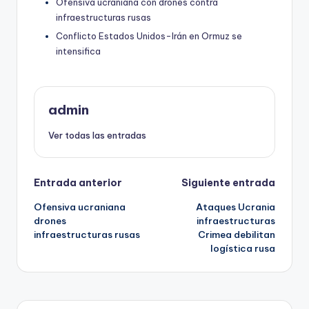
Ofensiva ucraniana con drones contra
infraestructuras rusas
Conflicto Estados Unidos-Irán en Ormuz se
intensifica
admin
Ver todas las entradas
Navegación
Entrada anterior
Siguiente entrada
Ofensiva ucraniana
Ataques Ucrania
de
drones
infraestructuras
infraestructuras rusas
Crimea debilitan
entradas
logística rusa