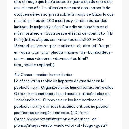
alto el fuego que había estado vigente desde enero de
ese mismo año. La ofensiva comenzó con una serie de
ataques aéreos sorpresa sobre la Franja de Gaza, lo que
resultó en más de 400 muertes y numerosos heridos,
incluyendo mujeres y niños. Este día se convirtió en el
más mortífero en Gaza desde el inicio del conflicto. ([El
País](https://elpais.com/internacional/2025-03-
18/israel-pulveriza-por-sorpresa-el-alto-el-fuego-
en-gaza-con-una-oleada-masiva-de-bombardeos-
que-causa-decenas-de-muertos.html?
utm_source=openai))
## Consecuencias humanitarias
La ofensiva ha tenido un impacto devastador en la
población civil. Organizaciones humanitarias, entre ellas
Oxfam, han condenado los ataques, calificándolos de
“indefendibles”. Subrayan que los bombardeos a la
población civil y a infraestructuras críticas no pueden
justificarse en ningún contexto. ([Oxfam]
(https://www.oxfamintermon.org/es/nota-de-
prensa/ataque-israeli-viola-alto-el-fuego-gaza?