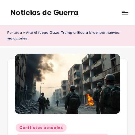
Noticias de Guerra
Saltar
al
contenido
Portada
»
Alto el fuego Gaza: Trump critica a Israel por nuevas
violaciones
Publicado
Conflictos actuales
en