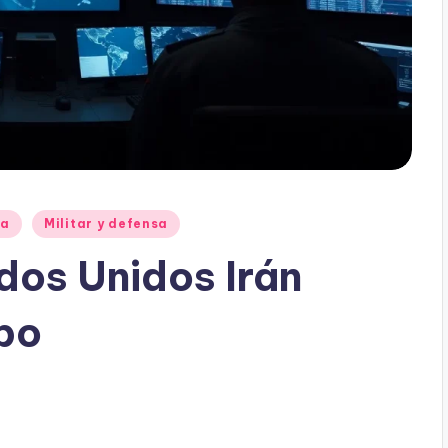
ia
Militar y defensa
os Unidos Irán
ibo