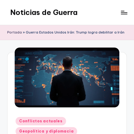
Noticias de Guerra
Saltar
al
contenido
Portada
»
Guerra Estados Unidos Irán: Trump logra debilitar a Irán
Publicado
Conflictos actuales
en
Geopolítica y diplomacia