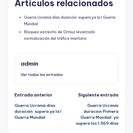
Artículos relacionados
Guerra Ucrania días duración: supera ya la I Guerra
Mundial
Bloqueo estrecho de Ormuz levantado:
normalización del tráfico marítimo
admin
Ver todas las entradas
Navegación
Entrada anterior
Siguiente entrada
Guerra Ucrania días
Guerra Ucrania
de
duración: supera ya la I
duracion Primera
Guerra Mundial
Guerra Mundial: ya
entradas
supera los 1.569 días