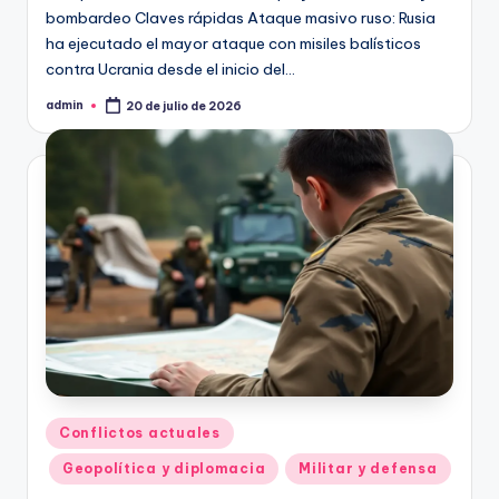
bombardeo Claves rápidas Ataque masivo ruso: Rusia
ha ejecutado el mayor ataque con misiles balísticos
contra Ucrania desde el inicio del…
admin
20 de julio de 2026
Publicado
por
Publicado
Conflictos actuales
en
Geopolítica y diplomacia
Militar y defensa