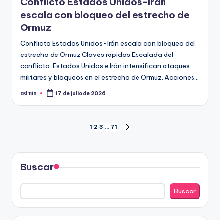
Conflicto Estados Unidos-Irán
escala con bloqueo del estrecho de
Ormuz
Conflicto Estados Unidos-Irán escala con bloqueo del
estrecho de Ormuz Claves rápidas Escalada del
conflicto: Estados Unidos e Irán intensifican ataques
militares y bloqueos en el estrecho de Ormuz. Acciones…
admin
17 de julio de 2026
Publicado
por
Paginación
1
2
3
…
71
SIGUIENTE
PÁGINA
de
entradas
Buscar
Buscar