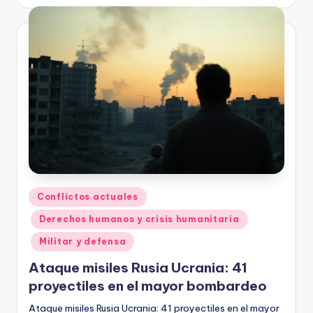
por
Publicado
Conflictos actuales
en
Derechos humanos y crisis humanitaria
Militar y defensa
Ataque misiles Rusia Ucrania: 41
proyectiles en el mayor bombardeo
Ataque misiles Rusia Ucrania: 41 proyectiles en el mayor