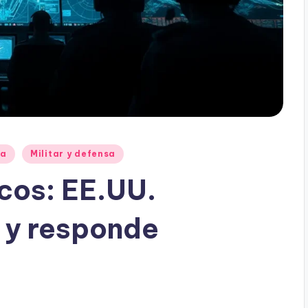
ia
Militar y defensa
icos: EE.UU.
 y responde