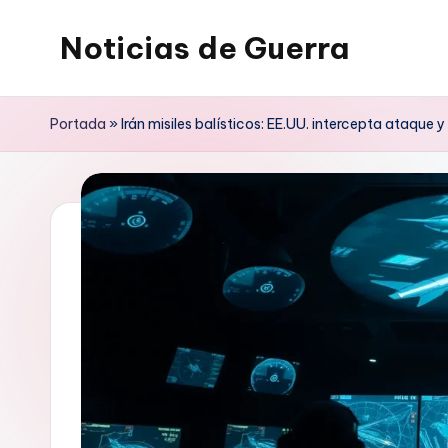
Noticias de Guerra
Saltar
al
contenido
Portada
»
Irán misiles balísticos: EE.UU. intercepta ataque 