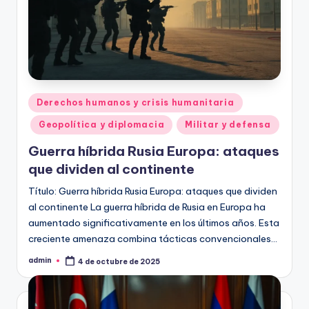
Publicado
Derechos humanos y crisis humanitaria
en
Geopolítica y diplomacia
Militar y defensa
Guerra híbrida Rusia Europa: ataques
que dividen al continente
Título: Guerra híbrida Rusia Europa: ataques que dividen
al continente La guerra híbrida de Rusia en Europa ha
aumentado significativamente en los últimos años. Esta
creciente amenaza combina tácticas convencionales…
admin
4 de octubre de 2025
Publicado
por