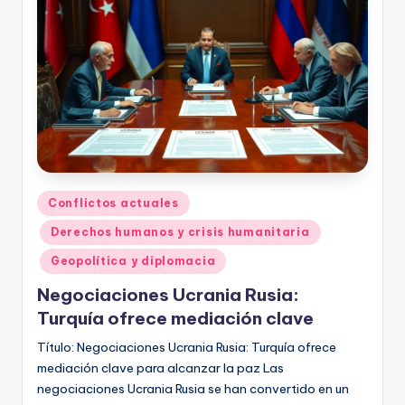
Publicado
Conflictos actuales
en
Derechos humanos y crisis humanitaria
Geopolítica y diplomacia
Negociaciones Ucrania Rusia:
Turquía ofrece mediación clave
Título: Negociaciones Ucrania Rusia: Turquía ofrece
mediación clave para alcanzar la paz Las
negociaciones Ucrania Rusia se han convertido en un