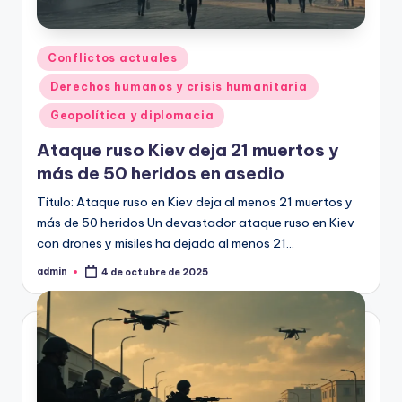
Publicado
Conflictos actuales
en
Derechos humanos y crisis humanitaria
Geopolítica y diplomacia
Ataque ruso Kiev deja 21 muertos y
más de 50 heridos en asedio
Título: Ataque ruso en Kiev deja al menos 21 muertos y
más de 50 heridos Un devastador ataque ruso en Kiev
con drones y misiles ha dejado al menos 21…
admin
4 de octubre de 2025
Publicado
por