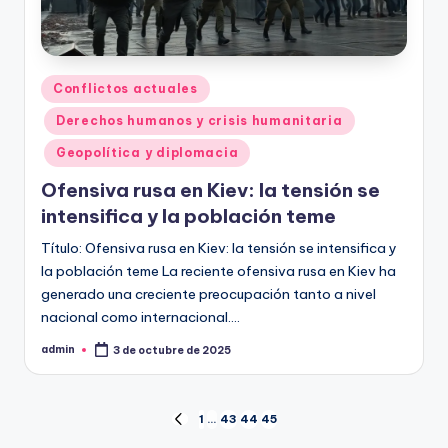
Publicado
Conflictos actuales
en
Derechos humanos y crisis humanitaria
Geopolítica y diplomacia
Ofensiva rusa en Kiev: la tensión se
intensifica y la población teme
Título: Ofensiva rusa en Kiev: la tensión se intensifica y
la población teme La reciente ofensiva rusa en Kiev ha
generado una creciente preocupación tanto a nivel
nacional como internacional.…
admin
3 de octubre de 2025
Publicado
por
Paginación
1
…
43
44
45
PÁGINA
ANTERIOR