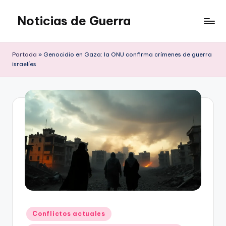
Noticias de Guerra
Saltar
al
contenido
Portada
»
Genocidio en Gaza: la ONU confirma crímenes de guerra
israelíes
Publicado
Conflictos actuales
en