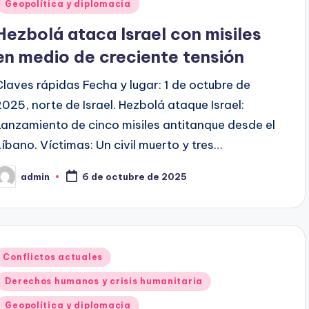
Geopolítica y diplomacia
Hezbolá ataca Israel con misiles
en medio de creciente tensión
Claves rápidas Fecha y lugar: 1 de octubre de
2025, norte de Israel. Hezbolá ataque Israel:
Lanzamiento de cinco misiles antitanque desde el
Líbano. Víctimas: Un civil muerto y tres…
admin
6 de octubre de 2025
ublicado
or
Publicado
Conflictos actuales
en
Derechos humanos y crisis humanitaria
Geopolítica y diplomacia