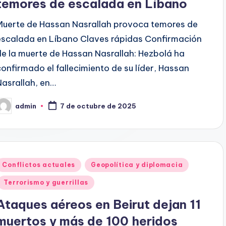
temores de escalada en Líbano
Muerte de Hassan Nasrallah provoca temores de
escalada en Líbano Claves rápidas Confirmación
de la muerte de Hassan Nasrallah: Hezbolá ha
confirmado el fallecimiento de su líder, Hassan
Nasrallah, en…
admin
7 de octubre de 2025
ublicado
or
Publicado
Conflictos actuales
Geopolítica y diplomacia
en
Terrorismo y guerrillas
Ataques aéreos en Beirut dejan 11
muertos y más de 100 heridos