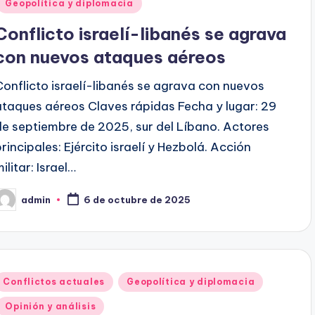
Geopolítica y diplomacia
Conflicto israelí-libanés se agrava
con nuevos ataques aéreos
Conflicto israelí-libanés se agrava con nuevos
ataques aéreos Claves rápidas Fecha y lugar: 29
de septiembre de 2025, sur del Líbano. Actores
principales: Ejército israelí y Hezbolá. Acción
ilitar: Israel…
admin
6 de octubre de 2025
ublicado
or
Publicado
Conflictos actuales
Geopolítica y diplomacia
en
Opinión y análisis