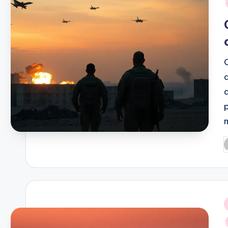
m
P
p