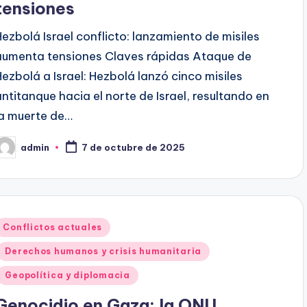
tensiones
Hezbolá Israel conflicto: lanzamiento de misiles
aumenta tensiones Claves rápidas Ataque de
Hezbolá a Israel: Hezbolá lanzó cinco misiles
antitanque hacia el norte de Israel, resultando en
la muerte de…
admin
7 de octubre de 2025
ublicado
or
Publicado
Conflictos actuales
en
Derechos humanos y crisis humanitaria
Geopolítica y diplomacia
Genocidio en Gaza: la ONU