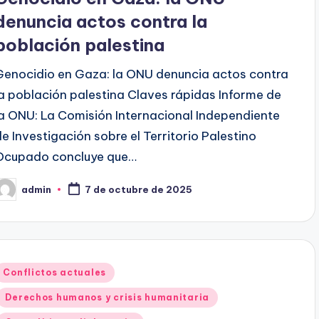
denuncia actos contra la
población palestina
Genocidio en Gaza: la ONU denuncia actos contra
la población palestina Claves rápidas Informe de
la ONU: La Comisión Internacional Independiente
de Investigación sobre el Territorio Palestino
Ocupado concluye que…
admin
7 de octubre de 2025
ublicado
or
Publicado
Conflictos actuales
en
Derechos humanos y crisis humanitaria