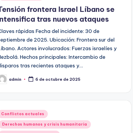
Tensión frontera Israel Líbano se
intensifica tras nuevos ataques
Claves rápidas Fecha del incidente: 30 de
septiembre de 2025. Ubicación: Frontera sur del
Líbano. Actores involucrados: Fuerzas israelíes y
Hezbolá. Hechos principales: Intercambio de
disparos tras recientes ataques y…
admin
6 de octubre de 2025
ublicado
or
Publicado
Conflictos actuales
en
Derechos humanos y crisis humanitaria