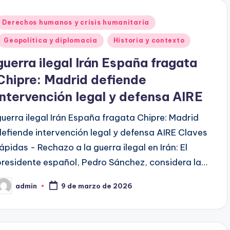
Publicado
Derechos humanos y crisis humanitaria
en
Geopolítica y diplomacia
Historia y contexto
guerra ilegal Irán España fragata
Chipre: Madrid defiende
intervención legal y defensa AIRE
guerra ilegal Irán España fragata Chipre: Madrid
defiende intervención legal y defensa AIRE Claves
rápidas - Rechazo a la guerra ilegal en Irán: El
presidente español, Pedro Sánchez, considera la…
admin
9 de marzo de 2026
ublicado
or