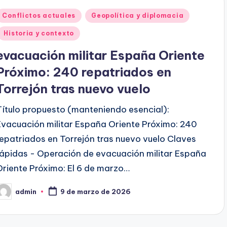
Publicado
Conflictos actuales
Geopolítica y diplomacia
en
Historia y contexto
evacuación militar España Oriente
Próximo: 240 repatriados en
Torrejón tras nuevo vuelo
Título propuesto (manteniendo esencial):
Evacuación militar España Oriente Próximo: 240
repatriados en Torrejón tras nuevo vuelo Claves
rápidas - Operación de evacuación militar España
Oriente Próximo: El 6 de marzo…
admin
9 de marzo de 2026
ublicado
or