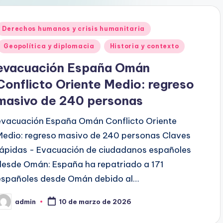
Publicado
Derechos humanos y crisis humanitaria
en
Geopolítica y diplomacia
Historia y contexto
evacuación España Omán
Conflicto Oriente Medio: regreso
masivo de 240 personas
evacuación España Omán Conflicto Oriente
Medio: regreso masivo de 240 personas Claves
rápidas - Evacuación de ciudadanos españoles
desde Omán: España ha repatriado a 171
españoles desde Omán debido al…
admin
10 de marzo de 2026
ublicado
or