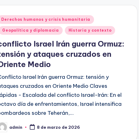
Publicado
Derechos humanos y crisis humanitaria
en
Geopolítica y diplomacia
Historia y contexto
conflicto Israel Irán guerra Ormuz:
tensión y ataques cruzados en
Oriente Medio
Conflicto Israel Irán guerra Ormuz: tensión y
ataques cruzados en Oriente Medio Claves
rápidas - Escalada del conflicto Israel-Irán: En el
octavo día de enfrentamientos, Israel intensifica
bombardeos sobre Teherán,…
admin
8 de marzo de 2026
ublicado
or