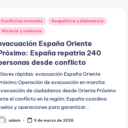
Publicado
Conflictos actuales
Geopolítica y diplomacia
en
Historia y contexto
evacuación España Oriente
Próximo: España repatria 240
personas desde conflicto
Claves rápidas: evacuación España Oriente
Próximo Operación de evacuación en marcha:
evacuación de ciudadanos desde Oriente Próximo
ante el conflicto en la región; España coordina
vuelos y operaciones para garantizar…
admin
9 de marzo de 2026
ublicado
or