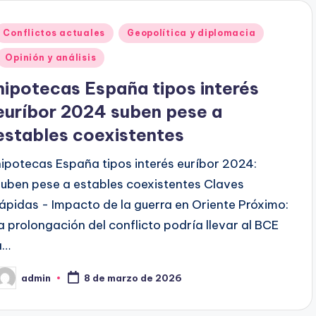
Publicado
Conflictos actuales
Geopolítica y diplomacia
en
Opinión y análisis
hipotecas España tipos interés
euríbor 2024 suben pese a
estables coexistentes
hipotecas España tipos interés euríbor 2024:
suben pese a estables coexistentes Claves
rápidas - Impacto de la guerra en Oriente Próximo:
la prolongación del conflicto podría llevar al BCE
a…
admin
8 de marzo de 2026
ublicado
or