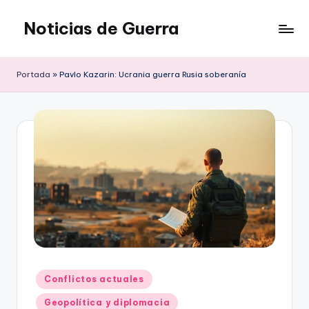
Noticias de Guerra
Saltar
al
contenido
Portada
»
Pavlo Kazarin: Ucrania guerra Rusia soberanía
Publicado
Conflictos actuales
en
Geopolítica y diplomacia