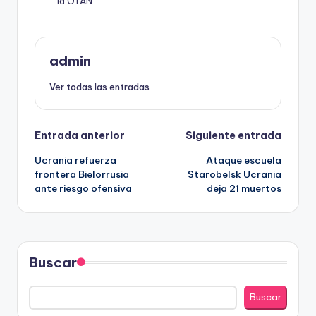
la OTAN
admin
Ver todas las entradas
Navegación
Entrada anterior
Siguiente entrada
Ucrania refuerza
Ataque escuela
de
frontera Bielorrusia
Starobelsk Ucrania
ante riesgo ofensiva
deja 21 muertos
entradas
Buscar
Buscar