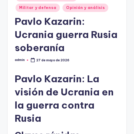
Militar y defensa
Opinión y análisis
Pavlo Kazarin:
Ucrania guerra Rusia
soberanía
admin
27 de mayo de 2026
Publicado
por
Pavlo Kazarin: La
visión de Ucrania en
la guerra contra
Rusia