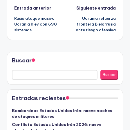
Navegación
Entrada anterior
Siguiente entrada
Rusia ataque masivo
Ucrania refuerza
de
Ucrania Kiev con 690
frontera Bielorrusia
sistemas
ante riesgo ofensiva
entradas
Buscar
Buscar
Entradas recientes
Bombardeos Estados Unidos Irán: nueve noches
de ataques militares
Conflicto Estados Unidos Irán 2026: nueve