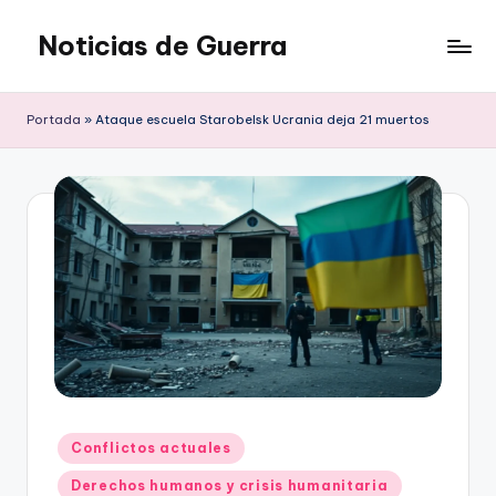
Noticias de Guerra
Saltar
al
contenido
Portada
»
Ataque escuela Starobelsk Ucrania deja 21 muertos
Publicado
Conflictos actuales
en
Derechos humanos y crisis humanitaria