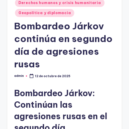
Derechos humanos y crisis humanitaria
Geopolítica y diplomacia
Bombardeo Járkov
continúa en segundo
día de agresiones
rusas
admin
12 de octubre de 2025
Publicado
por
Bombardeo Járkov:
Continúan las
agresiones rusas en el
segundo día