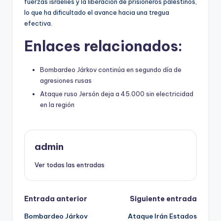
fuerzas israelíes y la liberación de prisioneros palestinos,
lo que ha dificultado el avance hacia una tregua
efectiva.
Enlaces relacionados:
Bombardeo Járkov continúa en segundo día de
agresiones rusas
Ataque ruso Jersón deja a 45.000 sin electricidad
en la región
admin
Ver todas las entradas
Navegación
Entrada anterior
Siguiente entrada
Bombardeo Járkov
Ataque Irán Estados