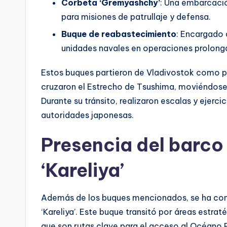
Corbeta ‘Gremyashchy’
: Una embarcació
para misiones de patrullaje y defensa.
Buque de reabastecimiento
: Encargado 
unidades navales en operaciones prolong
Estos buques partieron de Vladivostok como pa
cruzaron el Estrecho de Tsushima, moviéndose d
Durante su tránsito, realizaron escalas y ejerc
autoridades japonesas.
Presencia del barco 
‘Kareliya’
Además de los buques mencionados, se ha confi
‘Kareliya’. Este buque transitó por áreas estr
que son rutas clave para el acceso al Océano P