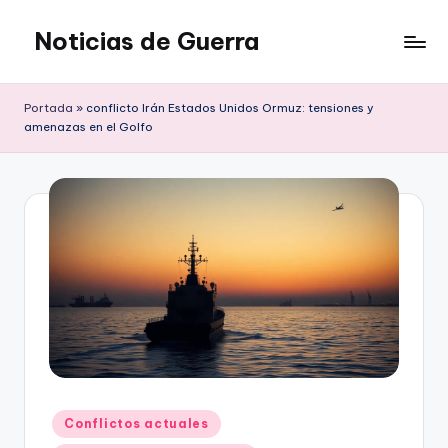
Noticias de Guerra
Saltar
al
contenido
Portada
»
conflicto Irán Estados Unidos Ormuz: tensiones y
amenazas en el Golfo
Publicado
Conflictos actuales
en