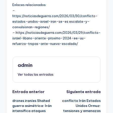
Enlaces relacionados:
–
https://noticiasdeguerra.com/2026/03/30/conflicto-
estados-unidos-israel-iran-se-es escalate-y-
convulsionan-regiones/
– https://noticiasdeguerra.com/2026/03/29/conflicto-
israel-libano-oriente-proximo-2024-ee-uu-
refuerza-tropas-ante-nueva-escalada/
admin
Ver todas las entradas
Navegación
Entrada anterior
Siguiente entrada
drones iraníes Shahed
conflicto Irán Estados
de
guerra asimétrica: Irán
Unidos Ormuz:
intensifica ataques
tensiones y amenazas