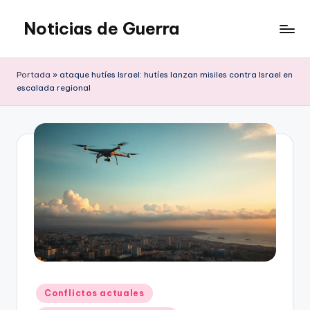
Noticias de Guerra
Saltar
al
contenido
Portada
»
ataque hutíes Israel: hutíes lanzan misiles contra Israel en
escalada regional
Publicado
Conflictos actuales
en