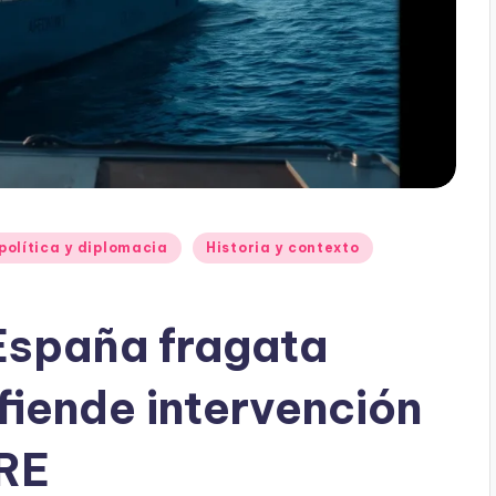
política y diplomacia
Historia y contexto
 España fragata
fiende intervención
IRE