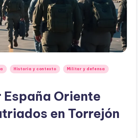
ia
Historia y contexto
Militar y defensa
r España Oriente
triados en Torrejón