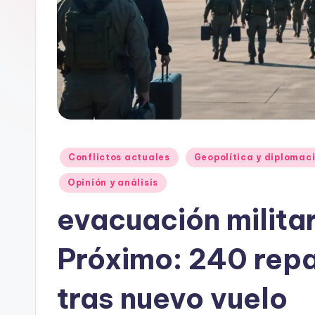
Publicado
Conflictos actuales
Geopolítica y diplomac
en
Opinión y análisis
evacuación milita
Próximo: 240 repa
tras nuevo vuelo