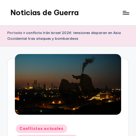
Noticias de Guerra
Saltar
al
contenido
Portada
»
conflicto Irán Israel 2026: tensiones disparan en Asia
Occidental tras ataques y bombardeos
Publicado
Conflictos actuales
en