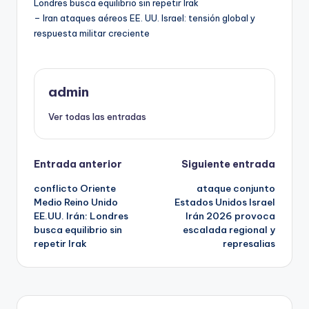
Londres busca equilibrio sin repetir Irak
– Iran ataques aéreos EE. UU. Israel: tensión global y
respuesta militar creciente
admin
Ver todas las entradas
Navegación
Entrada anterior
Siguiente entrada
conflicto Oriente
ataque conjunto
de
Medio Reino Unido
Estados Unidos Israel
EE.UU. Irán: Londres
Irán 2026 provoca
entradas
busca equilibrio sin
escalada regional y
repetir Irak
represalias