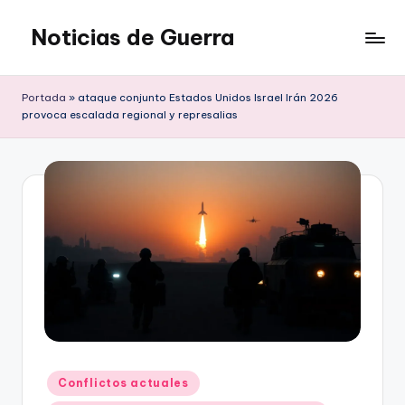
Noticias de Guerra
Saltar
al
contenido
Portada
»
ataque conjunto Estados Unidos Israel Irán 2026
provoca escalada regional y represalias
Publicado
Conflictos actuales
en