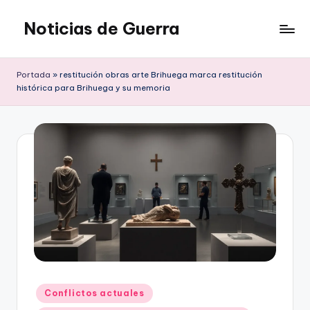
Noticias de Guerra
Saltar
al
contenido
Portada
»
restitución obras arte Brihuega marca restitución
histórica para Brihuega y su memoria
Publicado
Conflictos actuales
en