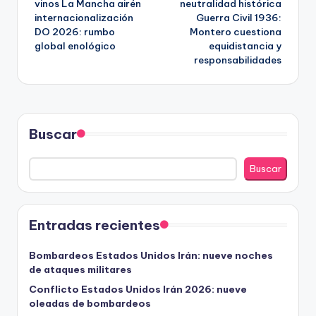
vinos La Mancha airén
neutralidad histórica
de
internacionalización
Guerra Civil 1936:
DO 2026: rumbo
Montero cuestiona
entradas
global enológico
equidistancia y
responsabilidades
Buscar
Buscar
Entradas recientes
Bombardeos Estados Unidos Irán: nueve noches
de ataques militares
Conflicto Estados Unidos Irán 2026: nueve
oleadas de bombardeos