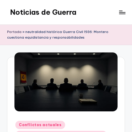
Noticias de Guerra
Saltar
al
contenido
Portada
»
neutralidad histórica Guerra Civil 1936: Montero
cuestiona equidistancia y responsabilidades
Publicado
Conflictos actuales
en