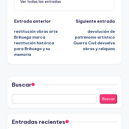
Ver todas las entradas
Navegación
Entrada anterior
Siguiente entrada
restitución obras arte
devolución de
de
Brihuega marca
patrimonio artístico
restitución histórica
Guerra Civil devuelve
entradas
para Brihuega y su
obras y reliquias
memoria
Buscar
Buscar
Entradas recientes