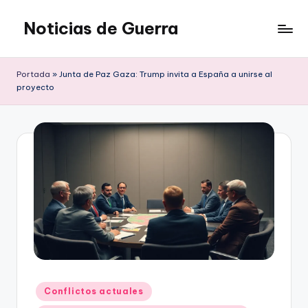
Noticias de Guerra
Saltar
al
contenido
Portada
»
Junta de Paz Gaza: Trump invita a España a unirse al
proyecto
Publicado
Conflictos actuales
en