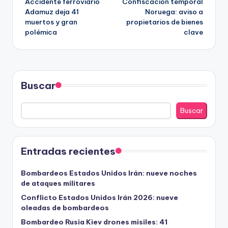
Accidente ferroviario
Confiscación temporal
de
Adamuz deja 41
Noruega: aviso a
muertos y gran
propietarios de bienes
entradas
polémica
clave
Buscar
Buscar
Entradas recientes
Bombardeos Estados Unidos Irán: nueve noches
de ataques militares
Conflicto Estados Unidos Irán 2026: nueve
oleadas de bombardeos
Bombardeo Rusia Kiev drones misiles: 41