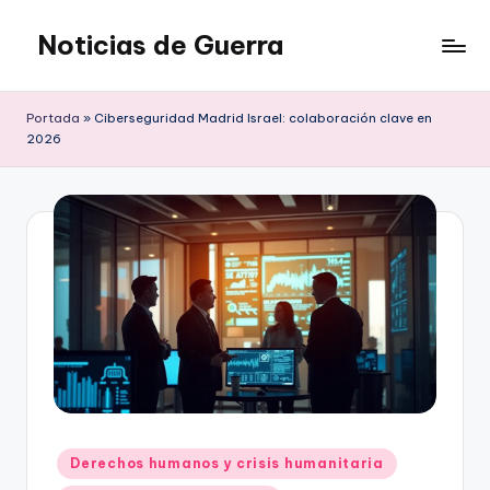
Noticias de Guerra
Saltar
al
contenido
Portada
»
Ciberseguridad Madrid Israel: colaboración clave en
2026
Publicado
Derechos humanos y crisis humanitaria
en