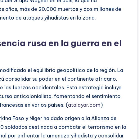
ia del Grupo Wagner en el país, lo que ha
timos años, más de 20.000 muertos y dos millones de
ento de ataques yihadistas en la zona.
ncia rusa en la guerra en el
modificado el equilibrio geopolítico de la región. La
ú consolidar su poder en el continente africano,
e las fuerzas occidentales. Esta estrategia incluye
urso anticolonialista, fomentando el sentimiento
rancesas en varios países. (
atalayar.com
)
urkina Faso y Níger ha dado origen a la Alianza de
00 soldados destinada a combatir el terrorismo en la
onal por enfrentar la amenaza yihadista y consolidar