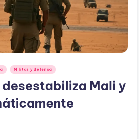
ia
Militar y defensa
 desestabiliza Mali y
máticamente