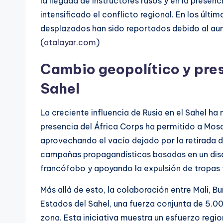
la llegada de instructores rusos y en la presenc
intensificado el conflicto regional. En los úl
desplazados han sido reportados debido al aum
(
atalayar.com
)
Cambio geopolítico y prese
Sahel
La creciente influencia de Rusia en el Sahel ha 
presencia del África Corps ha permitido a Mosc
aprovechando el vacío dejado por la retirada d
campañas propagandísticas basadas en un disc
francófobo y apoyando la expulsión de tropas f
Más allá de esto, la colaboración entre Mali, B
Estados del Sahel, una fuerza conjunta de 5.0
zona. Esta iniciativa muestra un esfuerzo regi