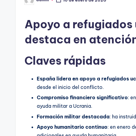
10 de enero de 2026
Publicado
por
Apoyo a refugiados
destaca en atenció
Claves rápidas
España lidera en apoyo a refugiados u
desde el inicio del conflicto.
Compromiso financiero significativo
: e
ayuda militar a Ucrania.
Formación militar destacada
: ha instru
Apoyo humanitario continuo
: en enero d
adicionales en ayuda humanitaria.