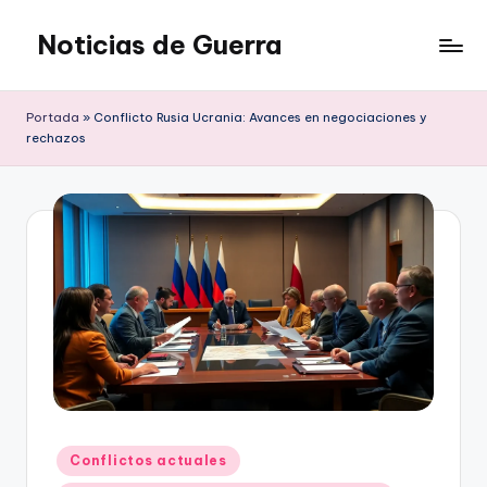
Noticias de Guerra
Saltar
al
contenido
Portada
»
Conflicto Rusia Ucrania: Avances en negociaciones y
rechazos
Publicado
Conflictos actuales
en