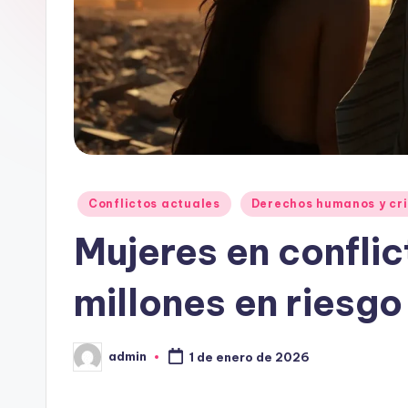
Publicado
Conflictos actuales
Derechos humanos y cri
en
Mujeres en confli
millones en riesg
admin
1 de enero de 2026
Publicado
por