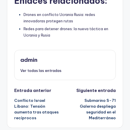
Enlaces relacionados:
Drones en conflicto Ucrania Rusia: redes
innovadoras protegen rutas
Redes para detener drones: la nueva táctica en
Ucrania y Rusia
admin
Ver todas las entradas
Navegación
Entrada anterior
Siguiente entrada
Conflicto Israel
Submarino S-71
de
Líbano: Tensión
Galerna despliega
aumenta tras ataques
seguridad en el
entradas
recíprocos
Mediterráneo