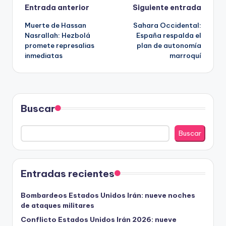
Navegación
Entrada anterior
Siguiente entrada
Muerte de Hassan
Sahara Occidental:
de
Nasrallah: Hezbolá
España respalda el
promete represalias
plan de autonomía
entradas
inmediatas
marroquí
Buscar
Buscar
Entradas recientes
Bombardeos Estados Unidos Irán: nueve noches
de ataques militares
Conflicto Estados Unidos Irán 2026: nueve