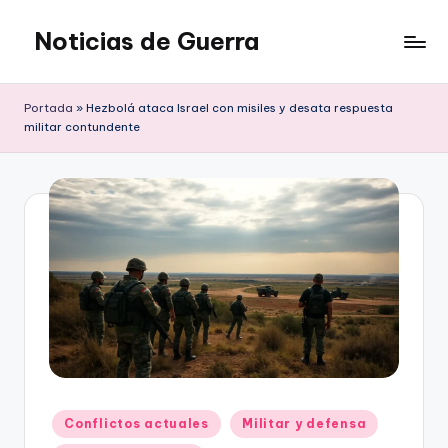
Noticias de Guerra
Saltar
al
contenido
Portada
»
Hezbolá ataca Israel con misiles y desata respuesta
militar contundente
Publicado
Conflictos actuales
Militar y defensa
en