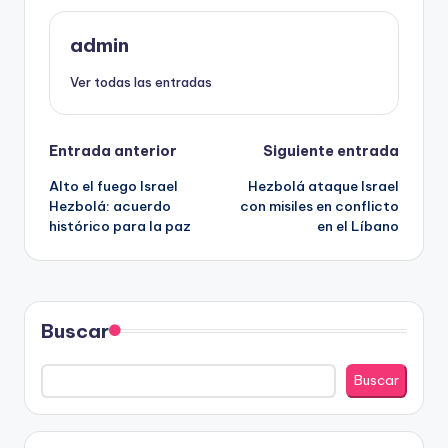
admin
Ver todas las entradas
Navegación
Entrada anterior
Siguiente entrada
Alto el fuego Israel
Hezbolá ataque Israel
de
Hezbolá: acuerdo
con misiles en conflicto
histórico para la paz
en el Líbano
entradas
Buscar
Buscar