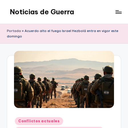
Noticias de Guerra
Saltar
al
contenido
Portada
»
Acuerdo alto el fuego Israel Hezbolá entra en vigor este
domingo
Publicado
Conflictos actuales
en