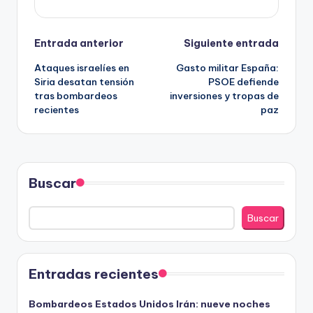
Navegación
Entrada anterior
Siguiente entrada
Ataques israelíes en
Gasto militar España:
de
Siria desatan tensión
PSOE defiende
tras bombardeos
inversiones y tropas de
entradas
recientes
paz
Buscar
Buscar
Entradas recientes
Bombardeos Estados Unidos Irán: nueve noches