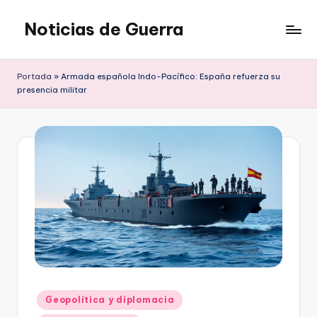
Noticias de Guerra
Saltar
al
contenido
Portada
»
Armada española Indo-Pacífico: España refuerza su
presencia militar
Publicado
Geopolítica y diplomacia
en