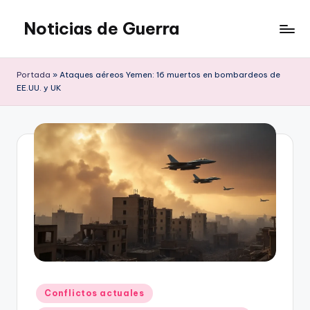
Noticias de Guerra
Saltar
al
contenido
Portada
»
Ataques aéreos Yemen: 16 muertos en bombardeos de
EE.UU. y UK
Publicado
Conflictos actuales
en