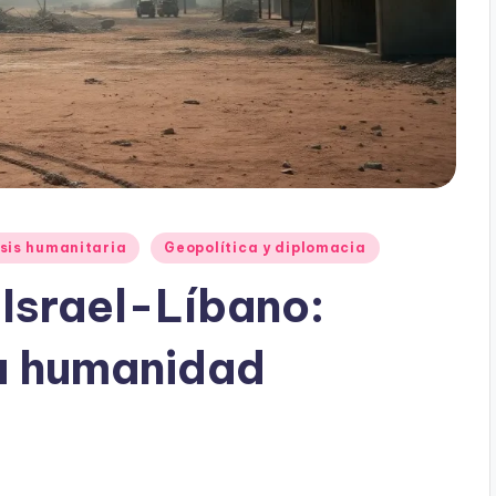
sis humanitaria
Geopolítica y diplomacia
 Israel-Líbano:
la humanidad