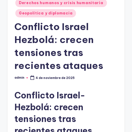
Derechos humanos y crisis humanitaria
Geopolítica y diplomacia
Conflicto Israel
Hezbolá: crecen
tensiones tras
recientes ataques
admin
4 de noviembre de 2025
Publicado
por
Conflicto Israel-
Hezbolá: crecen
tensiones tras
recientes ataques