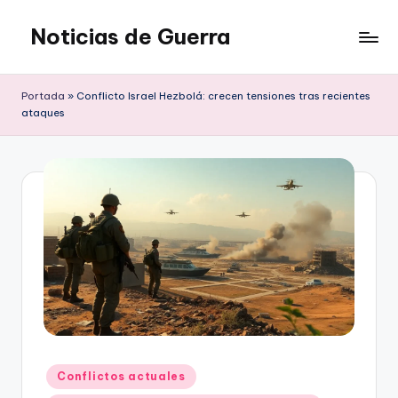
Noticias de Guerra
Saltar
al
contenido
Portada
»
Conflicto Israel Hezbolá: crecen tensiones tras recientes
ataques
Publicado
Conflictos actuales
en