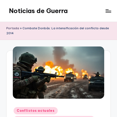
Noticias de Guerra
Saltar
al
contenido
Portada
»
Combate Donbás: La intensificación del conflicto desde
2014
Publicado
Conflictos actuales
en