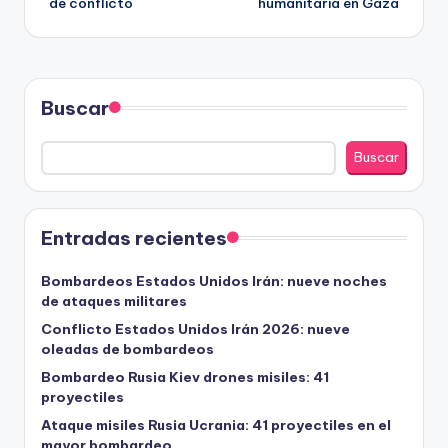
de conflicto
humanitaria en Gaza
entradas
Buscar
Buscar
Entradas recientes
Bombardeos Estados Unidos Irán: nueve noches
de ataques militares
Conflicto Estados Unidos Irán 2026: nueve
oleadas de bombardeos
Bombardeo Rusia Kiev drones misiles: 41
proyectiles
Ataque misiles Rusia Ucrania: 41 proyectiles en el
mayor bombardeo