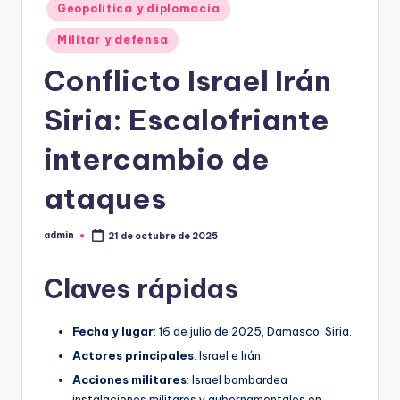
Geopolítica y diplomacia
Militar y defensa
Conflicto Israel Irán
Siria: Escalofriante
intercambio de
ataques
admin
21 de octubre de 2025
Publicado
por
Claves rápidas
Fecha y lugar
: 16 de julio de 2025, Damasco, Siria.
Actores principales
: Israel e Irán.
Acciones militares
: Israel bombardea
instalaciones militares y gubernamentales en