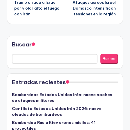
Trump critica a Israel
Ataques aéreos Israel
de
por violar alto el fuego
Damasco intensifican
con Irán
tensiones en la región
entradas
Buscar
Buscar
Entradas recientes
Bombardeos Estados Unidos Irán: nueve noches
de ataques militares
Conflicto Estados Unidos Irán 2026: nueve
oleadas de bombardeos
Bombardeo Rusia Kiev drones misiles: 41
proyectiles