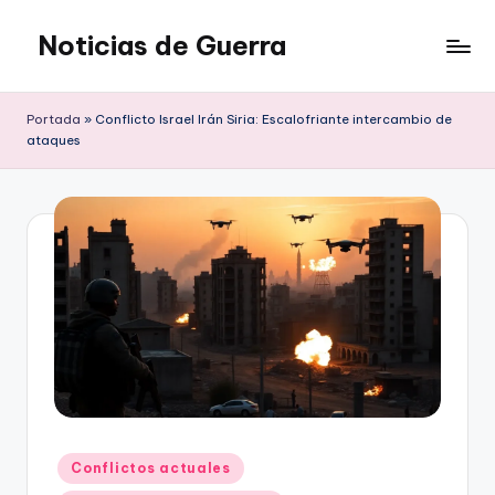
Noticias de Guerra
Saltar
al
contenido
Portada
»
Conflicto Israel Irán Siria: Escalofriante intercambio de
ataques
Publicado
Conflictos actuales
en