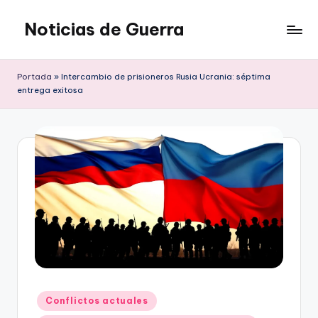
Noticias de Guerra
Saltar
al
contenido
Portada
»
Intercambio de prisioneros Rusia Ucrania: séptima
entrega exitosa
Publicado
Conflictos actuales
en