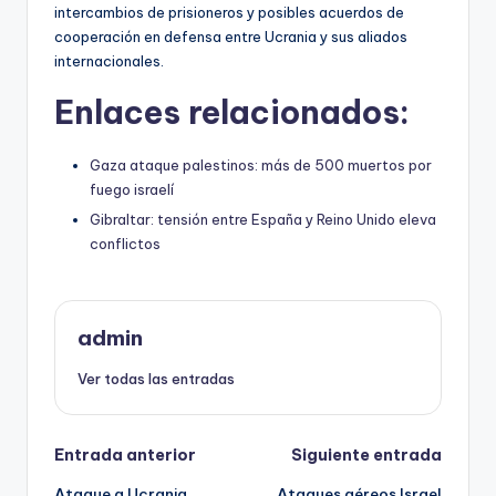
intercambios de prisioneros y posibles acuerdos de
cooperación en defensa entre Ucrania y sus aliados
internacionales.
Enlaces relacionados:
Gaza ataque palestinos: más de 500 muertos por
fuego israelí
Gibraltar: tensión entre España y Reino Unido eleva
conflictos
admin
Ver todas las entradas
Navegación
Entrada anterior
Siguiente entrada
Ataque a Ucrania
Ataques aéreos Israel