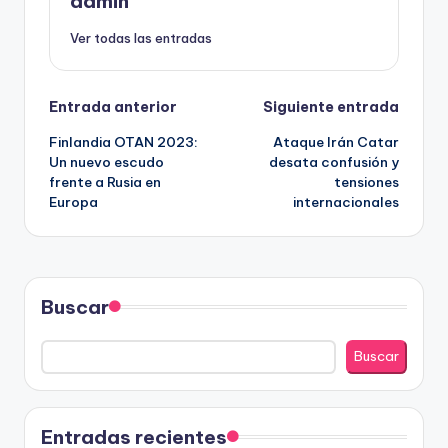
admin
Ver todas las entradas
Navegación
Entrada anterior
Siguiente entrada
Finlandia OTAN 2023:
Ataque Irán Catar
de
Un nuevo escudo
desata confusión y
frente a Rusia en
tensiones
entradas
Europa
internacionales
Buscar
Buscar
Entradas recientes