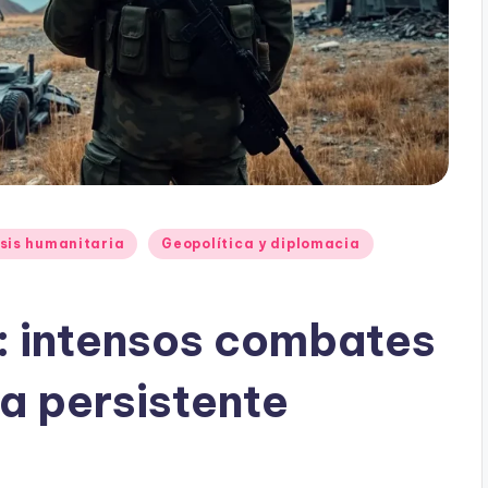
sis humanitaria
Geopolítica y diplomacia
: intensos combates
ia persistente