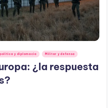
política y diplomacia
Militar y defensa
uropa: ¿la respuesta
s?