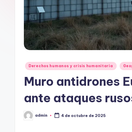
Publicado
Derechos humanos y crisis humanitaria
Geo
en
Muro antidrones E
ante ataques ruso
admin
4 de octubre de 2025
Publicado
por